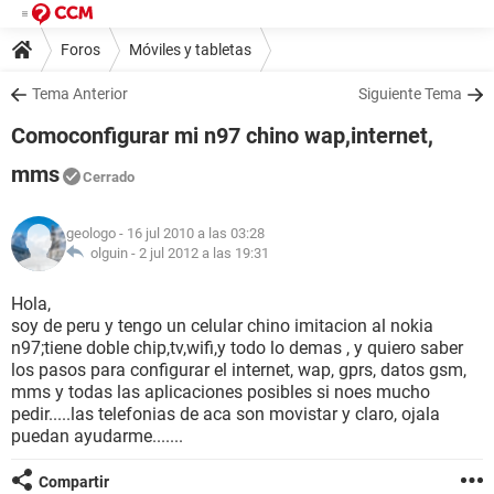
Foros
Móviles y tabletas
Tema Anterior
Siguiente Tema
Comoconfigurar mi n97 chino wap,internet,
mms
Cerrado
geologo
- 16 jul 2010 a las 03:28
olguin -
2 jul 2012 a las 19:31
Hola,
soy de peru y tengo un celular chino imitacion al nokia
n97;tiene doble chip,tv,wifi,y todo lo demas , y quiero saber
los pasos para configurar el internet, wap, gprs, datos gsm,
mms y todas las aplicaciones posibles si noes mucho
pedir.....las telefonias de aca son movistar y claro, ojala
puedan ayudarme.......
Compartir