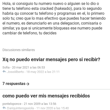
Hola, si consiguio tu numero nuevo o alguien se lo dio o
tiene tu telefono esta cracked (hakeado), para lo segundo
habria qu conocer tu telefono y programas en el, lo primero
solo tu; creo que lo mas efectivo que puedes hacer teniendo
el numero, es denunciarlo en una delegacion, comisaria o
similar, ya que si unicamente bloqueas ese numero puede
cambiar de telefono, tu decides
Discusiones similares
Xq no puedo enviar mensajes pero si recibir?
Sofia
-
20 mar 2021 a las 06:53
JoseAlberto
-
18 may 2022 a las 21:11
7 respuestas
como puedo ver mis mensajes recibidos
ponteloponce
-
21 nov 2009 a las 13:56
Dariquinterogaxiola
-
11 nov 2020 a las 15:40