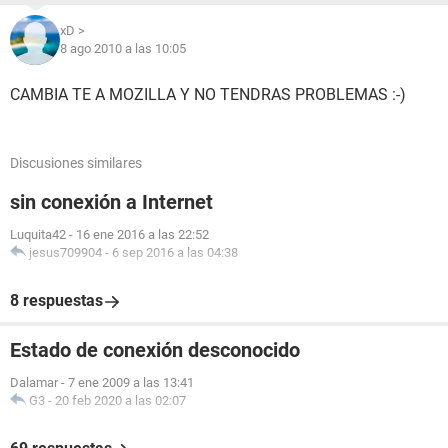
xD >
8 ago 2010 a las 10:05
CAMBIA TE A MOZILLA Y NO TENDRAS PROBLEMAS :-)
Discusiones similares
sin conexión a Internet
Luquita42
-
16 ene 2016 a las 22:52
jesus709904
-
6 sep 2016 a las 04:38
8 respuestas
Estado de conexión desconocido
Dalamar
-
7 ene 2009 a las 13:41
G3
-
20 feb 2020 a las 02:07