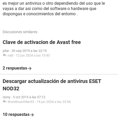
es mejor un antivirus o otro dependiendo del uso que le
vayas a dar asi como del software o hardware que
dispongas e conocimientos del entorno .
Discusiones similares
Clave de activacion de Avast free
pilar
-
30 sep 2019 a las 22:19
nati
-
12 jun 2024 a las 15:43
2 respuestas
Descargar actualización de antivirus ESET
NOD32
izony
-
5 oct 2015 a las 07:12
WondrousOtter33
-
15 jun 2024 a las 23:54
10 respuestas