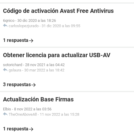
Código de activación Avast Free Antivirus
6qnico
-
30 dic 2020 a las 18:26
carloslopezjurado
-
31 dic 2020 a las 09:55
1 respuesta
Obtener licencia para actualizar USB-AV
sotorichard
-
28 nov 2021 a las 04:42
gslaura
-
30 mar 2022 a las 18:42
3 respuestas
Actualización Base Firmas
Elbis
-
8 nov 2022 a las 03:56
TheOneAboveAll
-
11 nov 2022 a las 15:28
1 respuesta