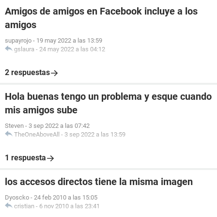
Amigos de amigos en Facebook incluye a los
amigos
supayrojo
-
19 may 2022 a las 13:59
gslaura
-
24 may 2022 a las 04:12
2 respuestas
Hola buenas tengo un problema y esque cuando
mis amigos sube
Steven
-
3 sep 2022 a las 07:42
TheOneAboveAll
-
3 sep 2022 a las 13:59
1 respuesta
los accesos directos tiene la misma imagen
Dyoscko
-
24 feb 2010 a las 15:05
cristian
-
6 nov 2010 a las 23:41