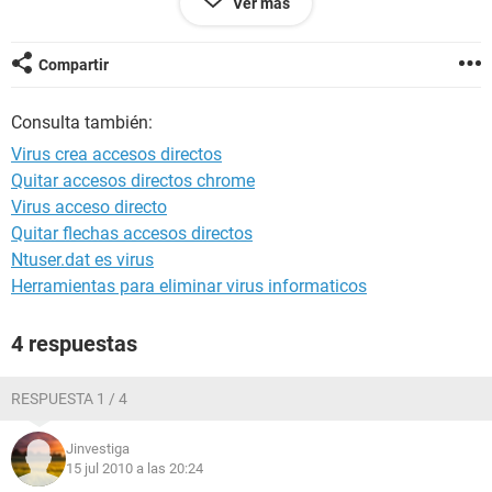
Ver más
el problema esq cuando pongo la usb en la pc detecta que
tiene el autorun y me dice eliminar le doy eliminar y no lo
elimina cuando abro la memoria usb ha varios archivos que
Compartir
son accesos directos y si meto otra usb tambn se infecta
kiero saber como sacarlo de la ps y del usb porfa ayuda urge
Consulta también:
gracias por las ayudas
Virus crea accesos directos
Quitar accesos directos chrome
Virus acceso directo
Quitar flechas accesos directos
Ntuser.dat es virus
Herramientas para eliminar virus informaticos
4 respuestas
RESPUESTA 1 / 4
Jinvestiga
15 jul 2010 a las 20:24