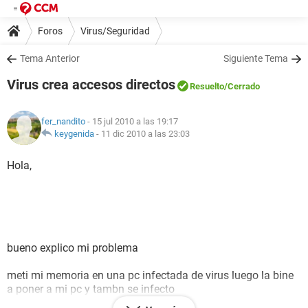
Foros
Virus/Seguridad
Tema Anterior
Siguiente Tema
Virus crea accesos directos
Resuelto
/Cerrado
fer_nandito
- 15 jul 2010 a las 19:17
keygenida
-
11 dic 2010 a las 23:03
Hola,
bueno explico mi problema
meti mi memoria en una pc infectada de virus luego la bine
a poner a mi pc y tambn se infecto