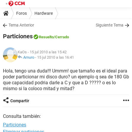
Foros
Hardware
Tema Anterior
Siguiente Tema
Particiones
Resuelto
/Cerrado
KaOs
- 15 jul 2010 a las 15:42
Amuro
-
15 jul 2010 a las 16:41
Hola, tengo una duda!!! Ummm! que tamaño es el ideal para
poder particionar mi disco duro? un ejemplo q sea de 180 Gb
que capacidad podria darle a C y que a D ????? o es lo
mismo si la coloco mitad y mitad?
Compartir
Consulta también:
Particiones
Eliminar particiones