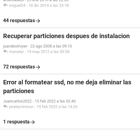
miguel24
-
18 dic 2014 a las 23:18
44 respuestas
Recuperar particiones despues de instalacion
juandestroyer
-
22 ago 2008 a las 09:10
monster
-
19 may 2012 a las 00:28
72 respuestas
Error al formatear ssd, no me deja eliminar las
particiones
Juancarlos2022
-
15 feb 2022 a las 02:40
piratacrimson
-
15 feb 2022 a las 14:26
1 respuesta