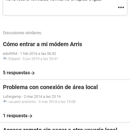
Discusiones similares
Cómo entrar a mi módem Arris
edu9954
-
1 feb 2016 a las 06:42
Edgard
-
5 jun 2019 a las 20:41
5 respuestas
Problema con conexión de área local
Lufergamp
-
2 mar 2014 a las 23:16
usuario anónimo
-
3 mar 2014 a las 15:08
1 respuesta