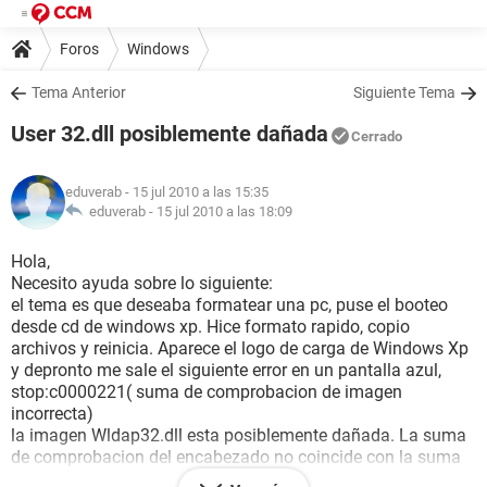
Foros
Windows
Tema Anterior
Siguiente Tema
User 32.dll posiblemente dañada
Cerrado
eduverab
- 15 jul 2010 a las 15:35
eduverab -
15 jul 2010 a las 18:09
Hola,
Necesito ayuda sobre lo siguiente:
el tema es que deseaba formatear una pc, puse el booteo
desde cd de windows xp. Hice formato rapido, copio
archivos y reinicia. Aparece el logo de carga de Windows Xp
y depronto me sale el siguiente error en un pantalla azul,
stop:c0000221( suma de comprobacion de imagen
incorrecta)
la imagen Wldap32.dll esta posiblemente dañada. La suma
de comprobacion del encabezado no coincide con la suma
de comprobacion calculada.