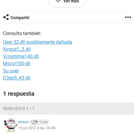
Ver más
que puede ser??
NOTA: El cd esta bien porque ya reinstale otro equipo y
funciono perfectamente.
Compartir
Ademas, al ver este erro trate de instalar vista bussines y no
se dejó tampoco.
Consulta también:
El equipo es un portatil Toshiba Satellite a215, memoria de
2G, procesador Turion64x2 2.0 MHZ, disco de 180GB.
User 32.dll posiblemente dañada
Xinput1_3.dll
desde ya gracias por la ayuda
Vcruntime140.dll
Msvcr100-dll
Su user
D3dx9_43-dll
1 respuesta
RESPUESTA 1 / 1
Amuro
5.640
15 jul 2010 a las 16:40