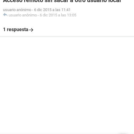
Acceso remoto sin sacar a otro usuario local
usuario anónimo
-
6 dic 2015 a las 11:41
usuario anónimo
-
6 dic 2015 a las 13:05
1 respuesta