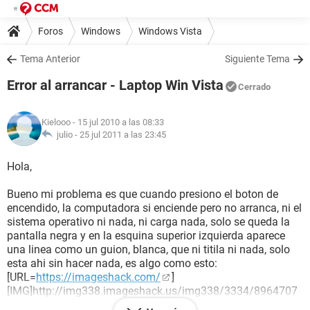
Foros
Windows
Windows Vista
Tema Anterior
Siguiente Tema
Error al arrancar - Laptop Win Vista
Cerrado
Kielooo
- 15 jul 2010 a las 08:33
julio -
25 jul 2011 a las 23:45
Hola,
Bueno mi problema es que cuando presiono el boton de
encendido, la computadora si enciende pero no arranca, ni el
sistema operativo ni nada, ni carga nada, solo se queda la
pantalla negra y en la esquina superior izquierda aparece
una linea como un guion, blanca, que ni titila ni nada, solo
esta ahi sin hacer nada, es algo como esto:
[URL=
https://imageshack.com/
]
[IMG]http://img338.imageshack.us/img338/3334/8964707
3.png[/IMG][/URL]