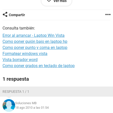
Ver más
Ojala me puedan ayudar a decirme de que se trata y como
arreglarlo lleva como una semana asi y me preocupa :(
Compartir
EDIT:
Consulta también:
Datos de la Computadora:
Error al arrancar - Laptop Win Vista
Windows Vista
Como poner guión bajo en laptop hp
INtel Pentium Dual-core Inside
Como poner punto y coma en laptop
COMPAQ PRESARIO CQ70-120US Notebook PC
Formatear windows vista
Vista borrador word
Como poner grados en teclado de laptop
1 respuesta
RESPUESTA 1 / 1
Soluciones MB
18 ago 2010 a las 01:54