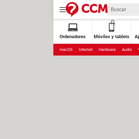
Ordenadores
Móviles y tablets
Ap
macOS
Internet
Hardware
Audio