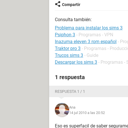
Compartir
Consulta también:
Problema para instalar los sims 3
Psiphon 3
- Programas - VPN
Inazuma eleven 3 rom español
- Pro
Traktor pro 3
- Programas - Producc
Trucos sims 3
- Guide
Descargar los sims 3
- Programas - 
1 respuesta
RESPUESTA 1 / 1
Ana
14 jul 2010 a las 20:52
Eso es superfacil de saber segurame