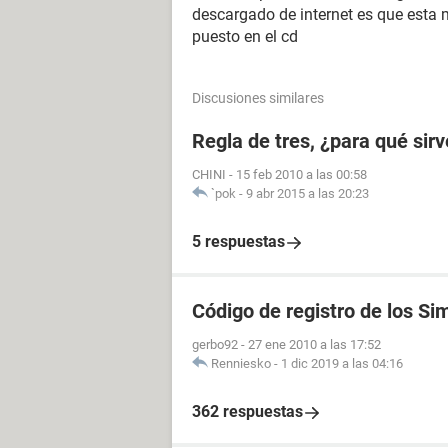
descargado de internet es que esta m
puesto en el cd
Discusiones similares
Regla de tres, ¿para qué sirv
CHINI
-
15 feb 2010 a las 00:58
`pok
-
9 abr 2015 a las 20:23
5 respuestas
Código de registro de los Si
gerbo92
-
27 ene 2010 a las 17:52
Renniesko
-
1 dic 2019 a las 04:16
362 respuestas