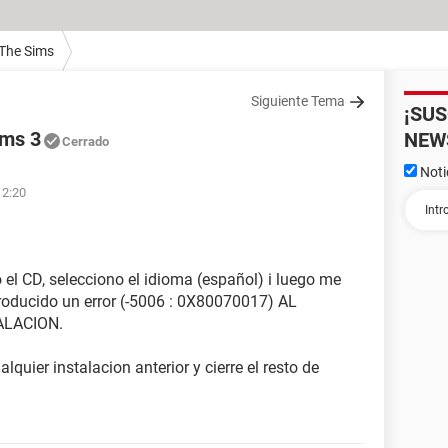
 The Sims
Siguiente Tema
¡SU
ims 3
NEW
Cerrado
Noti
12:20
el CD, selecciono el idioma (español) i luego me
roducido un error (-5006 : 0X80070017) AL
ALACION.
uier instalacion anterior y cierre el resto de