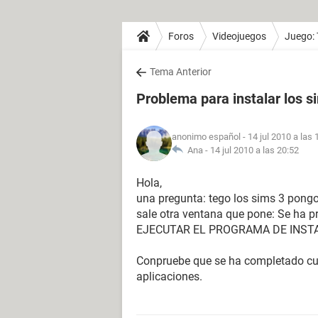
Foros
Videojuegos
Juego:
Tema Anterior
Problema para instalar los s
anonimo español
- 14 jul 2010 a las 
Ana -
14 jul 2010 a las 20:52
Hola,
una pregunta: tego los sims 3 pongo 
sale otra ventana que pone: Se ha p
EJECUTAR EL PROGRAMA DE INST
Conpruebe que se ha completado cualq
aplicaciones.