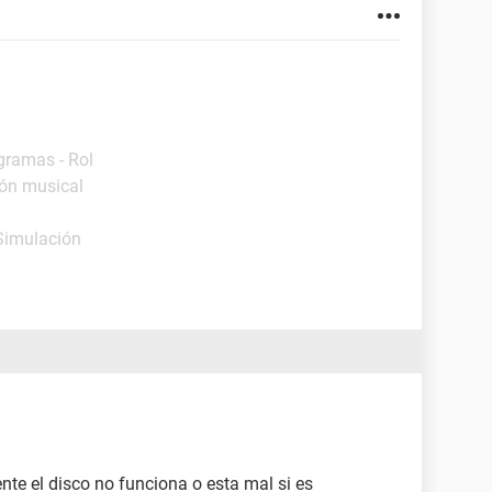
gramas - Rol
ión musical
Simulación
nte el disco no funciona o esta mal si es