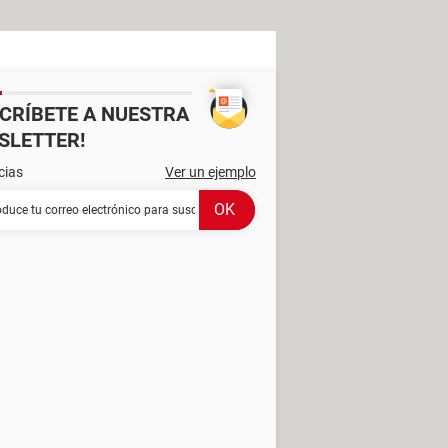
SCRÍBETE A NUESTRA
SLETTER!
cias
Ver un ejemplo