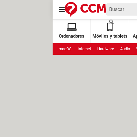
Ordenadores
Móviles y tablets
Ap
macOS
Internet
Hardware
Audio