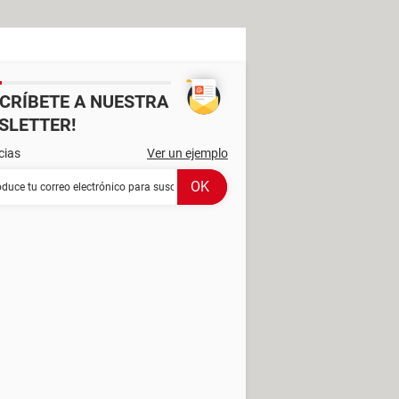
SCRÍBETE A NUESTRA
SLETTER!
cias
Ver un ejemplo