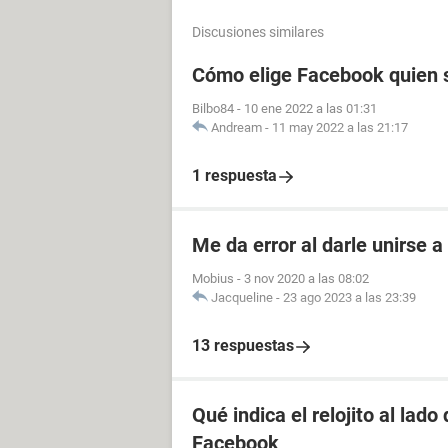
Discusiones similares
Cómo elige Facebook quien s
Bilbo84
-
10 ene 2022 a las 01:31
Andream
-
11 may 2022 a las 21:17
1 respuesta
Me da error al darle unirse 
Mobius
-
3 nov 2020 a las 08:02
Jacqueline
-
23 ago 2023 a las 23:39
13 respuestas
Qué indica el relojito al lad
Facebook