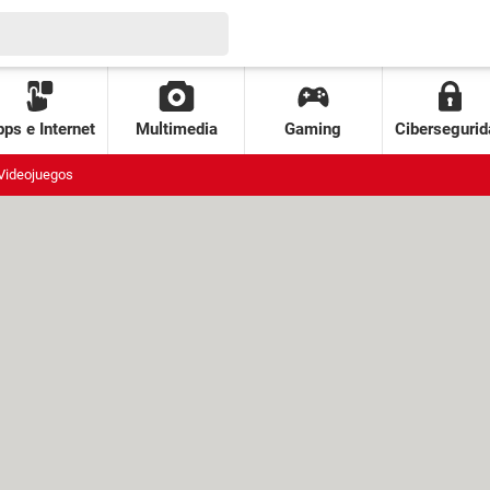
ps e Internet
Multimedia
Gaming
Cibersegurid
Videojuegos