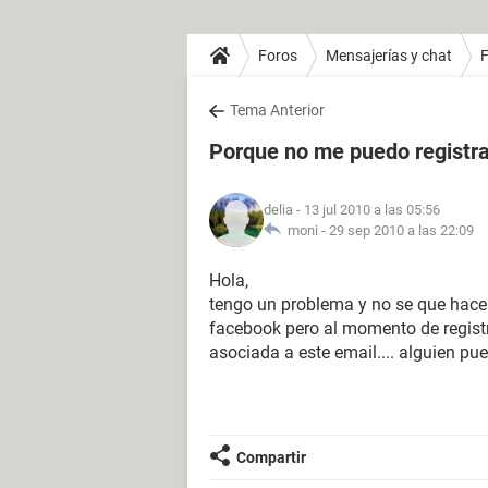
Foros
Mensajerías y chat
Tema Anterior
Porque no me puedo registra
delia
- 13 jul 2010 a las 05:56
moni -
29 sep 2010 a las 22:09
Hola,
tengo un problema y no se que hacer
facebook pero al momento de regist
asociada a este email.... alguien p
Compartir