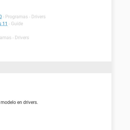
0
- Programas - Drivers
s 11
- Guide
ramas - Drivers
 modelo en drivers.