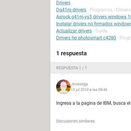
Drivers
Dg41rq drivers
- Programas - Drivers
Asrock g41m-vs3 drivers windows 1
Instalar drivers no firmados window
Actualizar drivers
- Guide
Drivers hp photosmart c4280
- Prog
1 respuesta
RESPUESTA 1 / 1
Jinvestiga
13 jul 2010 a las 08:46
Ingresa a la pagina de IBM, busca el
Discusiones similares