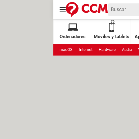
Ordenadores
Móviles y tablets
Ap
macOS
Internet
Hardware
Audio