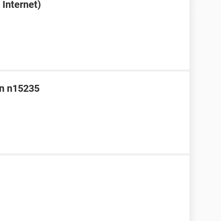
Internet)
nn n15235