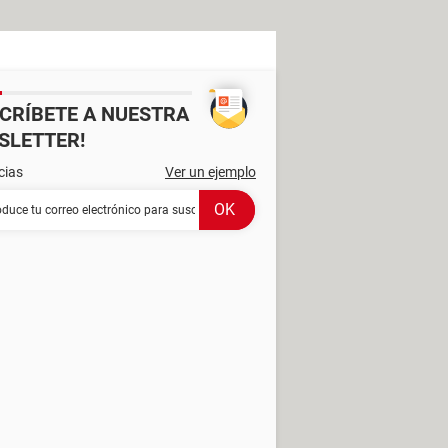
SCRÍBETE A NUESTRA
SLETTER!
cias
Ver un ejemplo