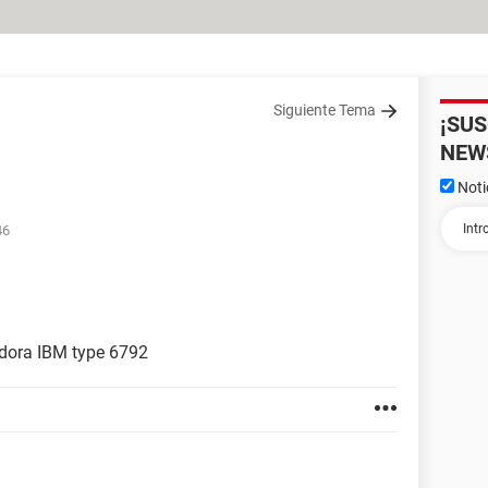
Siguiente Tema
¡SU
NEW
Noti
46
adora IBM type 6792