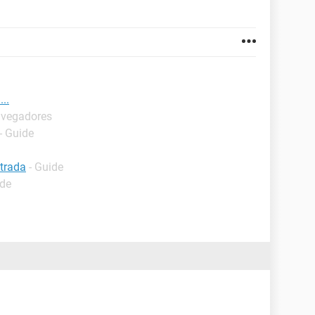
..
avegadores
- Guide
ntrada
- Guide
ide