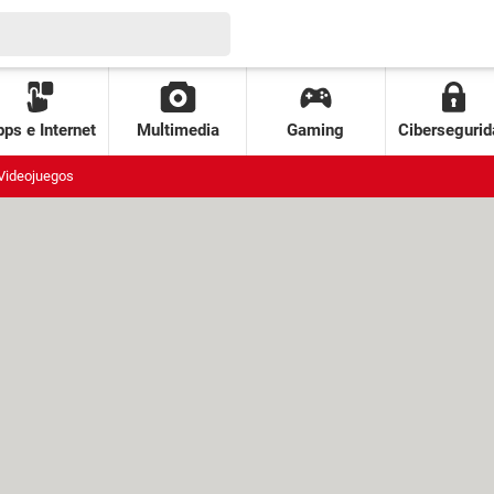
ps e Internet
Multimedia
Gaming
Cibersegurid
Videojuegos