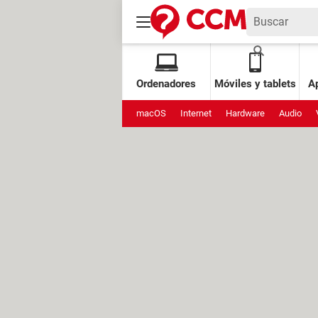
Ordenadores
Móviles y tablets
Ap
macOS
Internet
Hardware
Audio