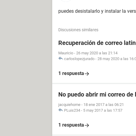
puedes desistalarlo y instalar la ver
Discusiones similares
Recuperación de correo lati
Mauricio
-
26 may 2020 a las 21:14
carloslopezjurado
-
28 may 2020 a las 16:
1 respuesta
No puedo abrir mi correo de 
jacquiehome
-
18 ene 2017 a las 06:21
PLuis234
-
5 may 2017 a las 17:57
1 respuesta