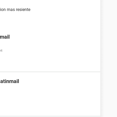
sion mas resiente
nmail
04
latinmail