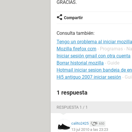
GRACIAS.
Compartir
Consulta también:
Tengo un problema al iniciar mozilla.
Mozilla firefox ccm
- Programas - N
Iniciar sesión gmail con otra cuenta
Borrar historial mozilla
- Guide
Hotmail iniciar sesion bandeja de e
Hi5 antiguo 2007 iniciar sesión
- Gu
1 respuesta
RESPUESTA 1 / 1
calito2425
650
13 jul 2010 a las 23:23