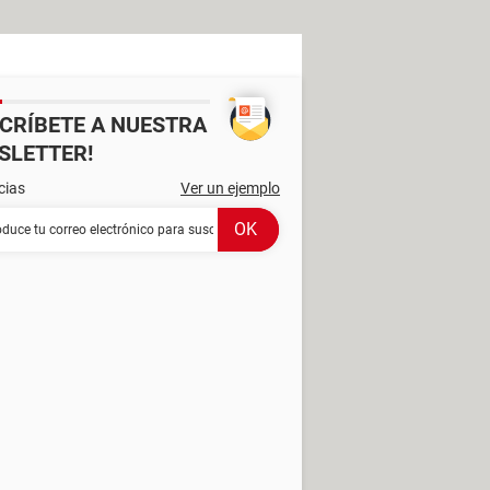
SCRÍBETE A NUESTRA
SLETTER!
cias
Ver un ejemplo