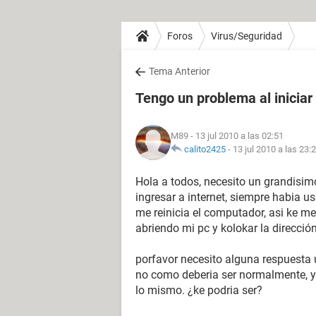
Foros
Virus/Seguridad
Tema Anterior
Tengo un problema al iniciar 
M89
- 13 jul 2010 a las 02:51
calito2425
-
13 jul 2010 a las 23:
Hola a todos, necesito un grandisimo
ingresar a internet, siempre habia usa
me reinicia el computador, asi ke me
abriendo mi pc y kolokar la dirección a
porfavor necesito alguna respuesta 
no como deberia ser normalmente, ya 
lo mismo. ¿ke podria ser?