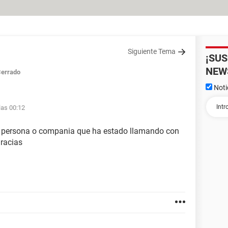
Siguiente Tema
¡SU
NEW
errado
Noti
 las 00:12
la persona o compania que ha estado llamando con
gracias