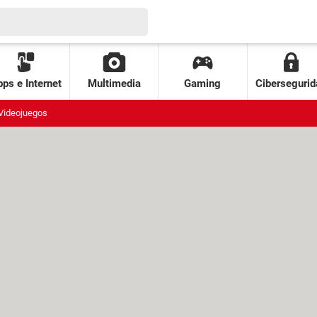
ps e Internet
Multimedia
Gaming
Cibersegurid
Videojuegos