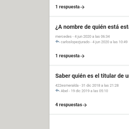
1 respuesta
¿A nombre de quién está est
mercedes
-
4 jun 2020 a las 06:34
carloslopezjurado
-
4 jun 2020 a las 10:49
1 respuesta
Saber quién es el titular de
422esmeralda
-
31 dic 2018 a las 21:28
Abel
-
19 dic 2019 a las 05:10
4 respuestas