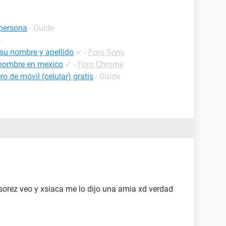
persona
- Guide
e
su nombre y apellido
✓
-
Foro Sony
 nombre en mexico
✓
-
Foro Chrome
o de móvil (celular) gratis
- Guide
sorez veo y xsiaca me lo dijo una amia xd verdad