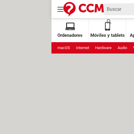
Ordenadores
Móviles y tablets
Ap
macOS
Internet
Hardware
Audio