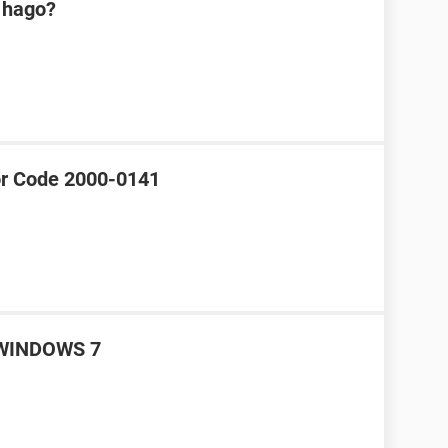
é hago?
or Code 2000-0141
 WINDOWS 7