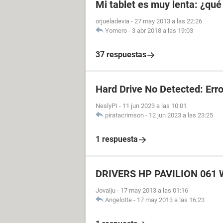
Mi tablet es muy lenta: ¿qu
orjueladevia
-
27 may 2013 a las 22:26
Yomero
-
3 abr 2018 a las 19:03
37 respuestas
Hard Drive No Detected: Err
NeslyPI
-
11 jun 2023 a las 10:01
piratacrimson
-
12 jun 2023 a las 23:25
1 respuesta
DRIVERS HP PAVILION 061
Jovalju
-
17 may 2013 a las 01:16
Angelotte
-
17 may 2013 a las 16:23