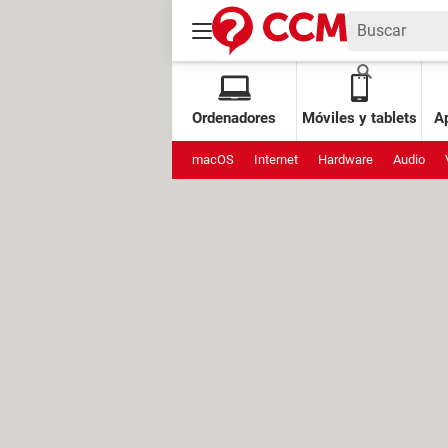
Ordenadores
Móviles y tablets
Ap
macOS
Internet
Hardware
Audio