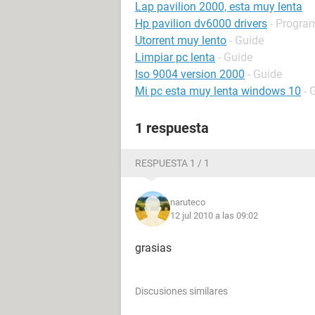
Lap pavilion 2000, esta muy lenta
Hp pavilion dv6000 drivers
- Program
Utorrent muy lento
- Guide
Limpiar pc lenta
- Guide
Iso 9004 version 2000
- Guide
Mi pc esta muy lenta windows 10
- 
1 respuesta
RESPUESTA 1 / 1
naruteco
12 jul 2010 a las 09:02
grasias
Discusiones similares