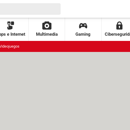
ps e Internet
Multimedia
Gaming
Cibersegurid
Videojuegos