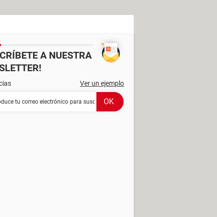
SCRÍBETE A NUESTRA
SLETTER!
cias
Ver un ejemplo