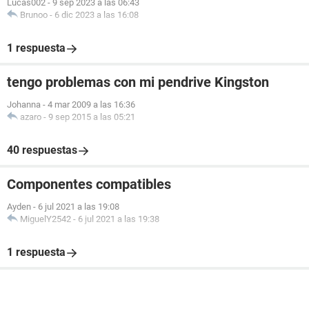
Lucas002
-
9 sep 2023 a las 06:43
Brunoo
-
6 dic 2023 a las 16:08
1 respuesta
tengo problemas con mi pendrive Kingston
Johanna
-
4 mar 2009 a las 16:36
azaro
-
9 sep 2015 a las 05:21
40 respuestas
Componentes compatibles
Ayden
-
6 jul 2021 a las 19:08
MiguelY2542
-
6 jul 2021 a las 19:38
1 respuesta