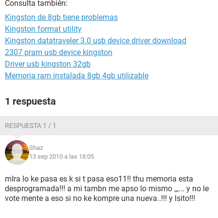
Consulta también:
Kingston de 8gb tiene problemas
Kingston format utility
Kingston datatraveler 3.0 usb device driver download
2307 pram usb device kingston
Driver usb kingston 32gb
Memoria ram instalada 8gb 4gb utilizable
1 respuesta
RESPUESTA 1 / 1
Shaz
13 sep 2010 a las 18:05
mIra lo ke pasa es k si t pasa eso11!! thu memoria esta
desprogramada!!! a mi tambn me apso lo mismo ,,,... y no le
vote mente a eso si no ke kompre una nueva..!!! y lsito!!!