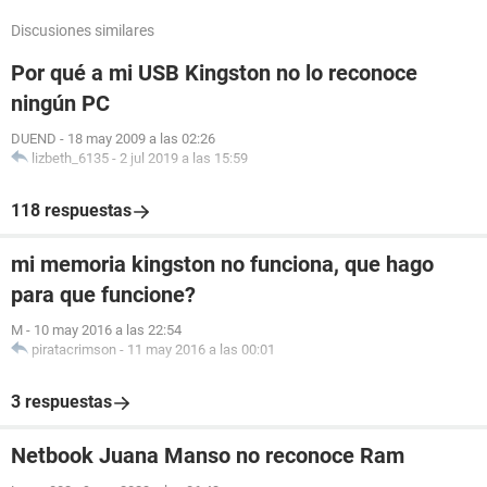
Discusiones similares
Por qué a mi USB Kingston no lo reconoce
ningún PC
DUEND
-
18 may 2009 a las 02:26
lizbeth_6135
-
2 jul 2019 a las 15:59
118 respuestas
mi memoria kingston no funciona, que hago
para que funcione?
M
-
10 may 2016 a las 22:54
piratacrimson
-
11 may 2016 a las 00:01
3 respuestas
Netbook Juana Manso no reconoce Ram