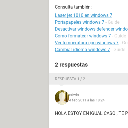
Consulta también:
Laser jet 1010 en windows 7
Portapapeles windows 7
- Guide
Desactivar windows defender wind
Como formatear windows 7
- Guide
Ver temperatura cpu windows 7
- Gu
Cambiar idioma windows 7
- Guide
2 respuestas
RESPUESTA 1 / 2
edwin
4 feb 2011 a las 18:24
HOLA ESTOY EN IGUAL CASO , TE