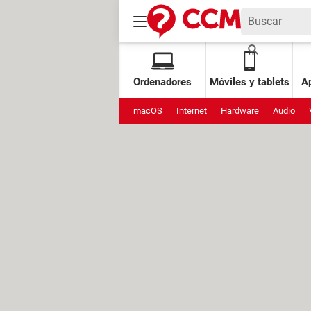
Ordenadores
Móviles y tablets
Ap
macOS
Internet
Hardware
Audio