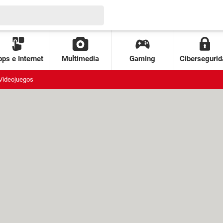
ps e Internet
Multimedia
Gaming
Cibersegurid
Videojuegos