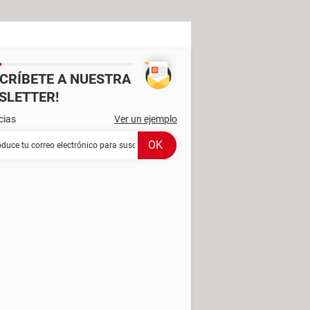
SCRÍBETE A NUESTRA
SLETTER!
cias
Ver un ejemplo