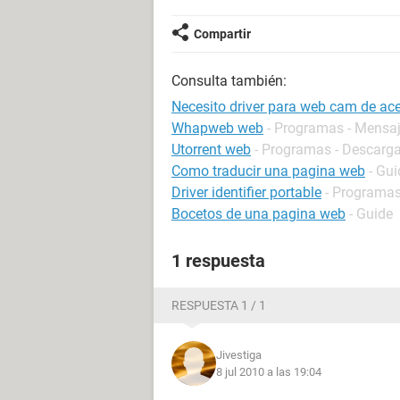
Compartir
Consulta también:
Necesito driver para web cam de ac
Whapweb web
- Programas - Mensaj
Utorrent web
- Programas - Descarga
Como traducir una pagina web
- Gui
Driver identifier portable
- Programas 
Bocetos de una pagina web
- Guide
1 respuesta
RESPUESTA 1 / 1
Jivestiga
8 jul 2010 a las 19:04