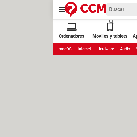
Ordenadores
Móviles y tablets
Ap
macOS
Internet
Hardware
Audio