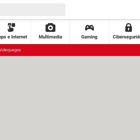
ps e Internet
Multimedia
Gaming
Cibersegurid
Videojuegos