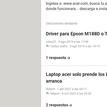
Ingresa a: www.acer.com, busca tu p
donde funcionara... descarga e insta
Discusiones similares
Driver para Epson M188D o
rules22
-
9 ago 2019 a las 17:06
Carlos-vialfa
-
9 ago 2019 a las 18:15
1 respuesta
Laptop acer solo prende los 
arranca
Robert
-
1 abr 2021 a las 04:17
Miguel
-
8 oct 2022 a las 04:20
2 respuestas