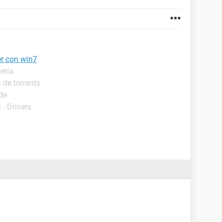
er con win7
ería
 de torrents
de
- Drivers