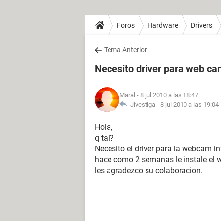
Foros
Hardware
Drivers
Tema Anterior
Necesito driver para web ca
Maral
- 8 jul 2010 a las 18:47
Jivestiga -
8 jul 2010 a las 19:04
Hola,
q tal?
Necesito el driver para la webcam in
hace como 2 semanas le instale el w
les agradezco su colaboracion.