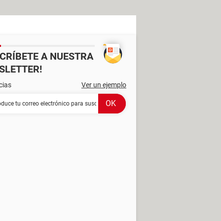
SCRÍBETE A NUESTRA
SLETTER!
cias
Ver un ejemplo