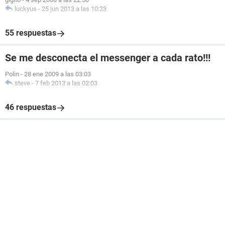
luckyus
-
25 jun 2013 a las 10:23
55 respuestas
Se me desconecta el messenger a cada rato!!!
Polin
-
28 ene 2009 a las 03:03
steve
-
7 feb 2013 a las 02:03
46 respuestas