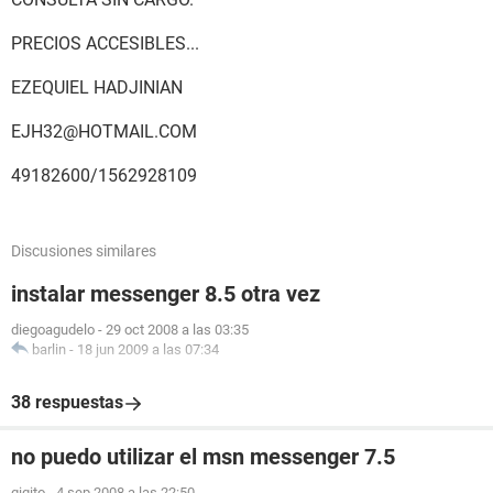
PRECIOS ACCESIBLES...
EZEQUIEL HADJINIAN
EJH32@HOTMAIL.COM
49182600/1562928109
Discusiones similares
instalar messenger 8.5 otra vez
diegoagudelo
-
29 oct 2008 a las 03:35
barlin
-
18 jun 2009 a las 07:34
38 respuestas
no puedo utilizar el msn messenger 7.5
gigito
-
4 sep 2008 a las 22:50