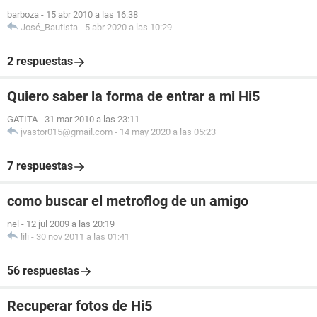
barboza
-
15 abr 2010 a las 16:38
José_Bautista
-
5 abr 2020 a las 10:29
2 respuestas
Quiero saber la forma de entrar a mi Hi5
GATITA
-
31 mar 2010 a las 23:11
jvastor015@gmail.com
-
14 may 2020 a las 05:23
7 respuestas
como buscar el metroflog de un amigo
nel
-
12 jul 2009 a las 20:19
lili
-
30 nov 2011 a las 01:41
56 respuestas
Recuperar fotos de Hi5