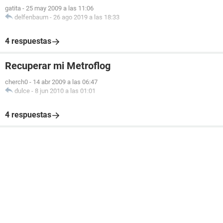
gatita
-
25 may 2009 a las 11:06
delfenbaum
-
26 ago 2019 a las 18:33
4 respuestas
Recuperar mi Metroflog
cherch0
-
14 abr 2009 a las 06:47
dulce
-
8 jun 2010 a las 01:01
4 respuestas