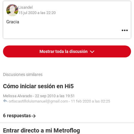
Lisandel
15 jul 2020 a las 22:20
Gracia
Mostrar toda la discusión
Discusiones similares
Cómo iniciar sesión en Hi5
Melissa Alvarado
-
22 sep 2010 a las 19:51
ortixcastilloluismanuel@gmail.com
-
11 feb 2020 a las 02:25
6 respuestas
Entrar directo a mi Metroflog