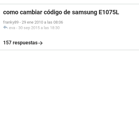
como cambiar código de samsung E1075L
franky89
-
29 ene 2010 a las 08:06
eva
-
30 sep 2015 a las 18:30
157 respuestas