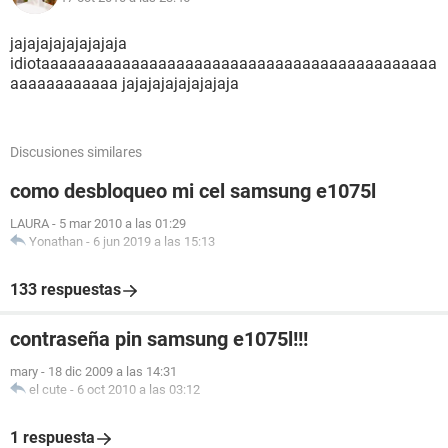
jajajajajajajajaja
idiotaaaaaaaaaaaaaaaaaaaaaaaaaaaaaaaaaaaaaaaaaaaa
aaaaaaaaaaaa jajajajajajajajaja
Discusiones similares
como desbloqueo mi cel samsung e1075l
LAURA
-
5 mar 2010 a las 01:29
Yonathan
-
6 jun 2019 a las 15:13
133 respuestas
contraseña pin samsung e1075l!!!
mary
-
18 dic 2009 a las 14:31
el cute
-
6 oct 2010 a las 03:12
1 respuesta