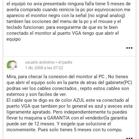
el equipò no avia presentado ninguna falla tiene 5 meses de
averla comprado cuando reinicie la pc por equivocacion me
aparecio el monitor negro con la señal (no signal analog)
tambien las occiones del menu de la pc y el mouse y el
teclado funcionan. para esegurarme de que es te bien
conectado el monitor al puerto VGA tengo que abrir el
equipo
usuario anónimo
>
el padre
1 dic 2008 a las 07:22
Mira, para checar la conexion del monitor al PC , No tienes
que abrir el equipo solo en la parte de atras del gabinete(PC)
podras ver los cables conectados , repito estos cables son
externos y son faciles de ver.
El cable que te digo es de color AZUL este va conectado al
puerto VGA que tambien por lo general es azul y aveces esta
ligeramente apratado. Pero independientemente tu puedes
llevar tu maquina a GARANTIA con el vendedor(la garantia
puede ser de 12 meses. Y exigele que solucione el
inconveniente. Pues solo tienes 5 meses con tu compu.