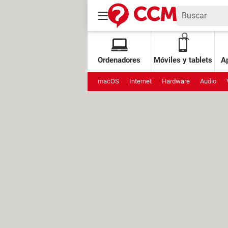
Ordenadores
Móviles y tablets
Ap
macOS
Internet
Hardware
Audio