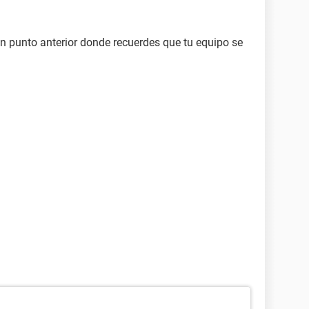
 VERSION ]
n punto anterior donde recuerdes que tu equipo se
urion 64 X2 TL-60, 2000 MHz (10 x 200)
ckard HP Pavilion dv6700 Notebook PC
nForce 7150M-630M, AMD Hammer
ON ]
0M / nForce 630M (64 MB)
0M / nForce 630M (64 MB)
50M
LCD]
ar PCI IDE de doble canal
ar PCI IDE de doble canal