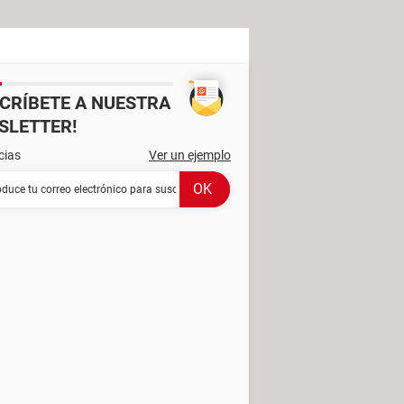
SCRÍBETE A NUESTRA
SLETTER!
cias
Ver un ejemplo