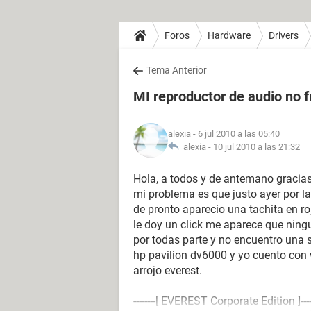
Foros
Hardware
Drivers
Tema Anterior
MI reproductor de audio no f
alexia
- 6 jul 2010 a las 05:40
alexia -
10 jul 2010 a las 21:32
Hola, a todos y de antemano gracias
mi problema es que justo ayer por l
de pronto aparecio una tachita en ro
le doy un click me aparece que ning
por todas parte y no encuentro una 
hp pavilion dv6000 y yo cuento con 
arrojo everest.
--------[ EVEREST Corporate Edition ]----------------