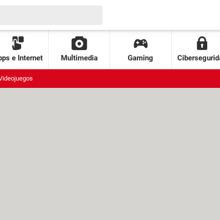
ps e Internet
Multimedia
Gaming
Cibersegurid
Videojuegos