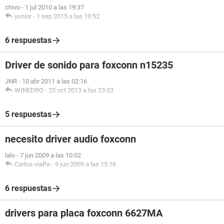
chivo
-
1 jul 2010 a las 19:37
yunior
-
1 sep 2015 a las 19:52
6 respuestas
Driver de sonido para foxconn n15235
JNR
-
10 abr 2011 a las 02:16
WINEDRO
-
23 oct 2013 a las 23:03
5 respuestas
necesito driver audio foxconn
lalo
-
7 jun 2009 a las 10:02
Carlos-vialfa
-
9 jun 2009 a las 15:16
6 respuestas
drivers para placa foxconn 6627MA