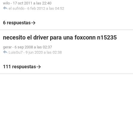
wilo
-
17 oct 2011 a las 22:40
el sufrido
-
6 feb 2012 a las 04:52
6 respuestas
necesito el driver para una foxconn n15235
gerar
-
6 sep 2008 a las 02:37
LuisGu7
-
9 jun 2020 a las 02:38
111 respuestas