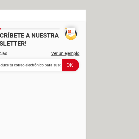
SCRÍBETE A NUESTRA
SLETTER!
cias
Ver un ejemplo