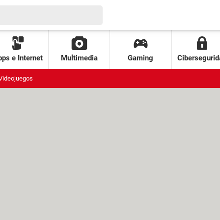
ps e Internet
Multimedia
Gaming
Cibersegurid
Videojuegos