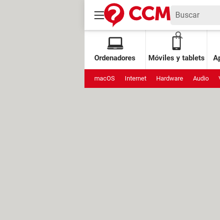
Ordenadores
Móviles y tablets
Ap
macOS
Internet
Hardware
Audio