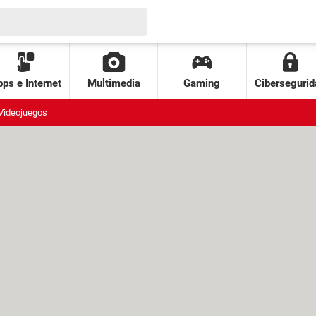
ps e Internet
Multimedia
Gaming
Cibersegurid
Videojuegos