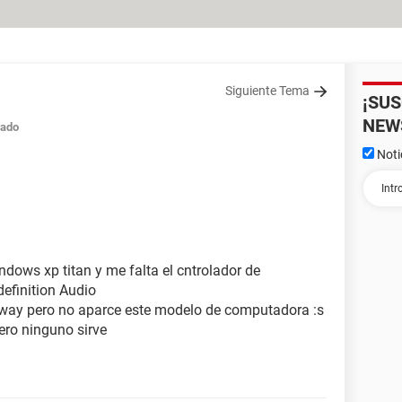
Siguiente Tema
¡SU
NEW
rado
Noti
ows xp titan y me falta el cntrolador de
definition Audio
teway pero no aparce este modelo de computadora :s
ero ninguno sirve