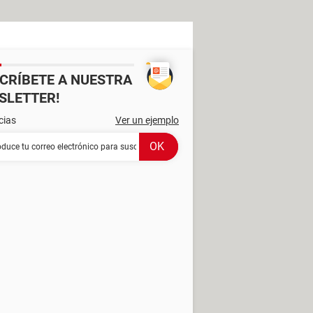
SCRÍBETE A NUESTRA
SLETTER!
cias
Ver un ejemplo