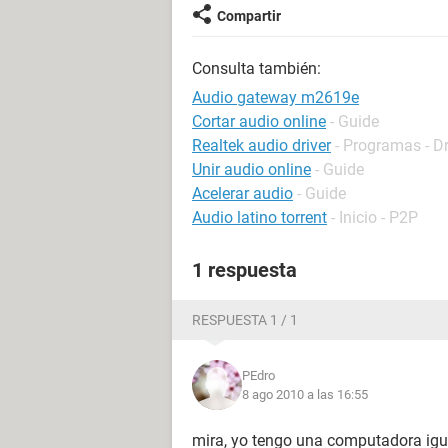
Compartir
Consulta también:
Audio gateway m2619e
Cortar audio online
- Guide
Realtek audio driver
- Programas - Dr
Unir audio online
- Guide
Acelerar audio
- Guide
Audio latino torrent
- Inicio - P2P
1 respuesta
RESPUESTA 1 / 1
PEdro
8 ago 2010 a las 16:55
mira, yo tengo una computadora igual