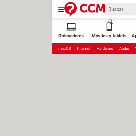
Ordenadores
Móviles y tablets
Ap
macOS
Internet
Hardware
Audio