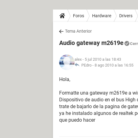
Foros
Hardware
Drivers
Tema Anterior
Audio gateway m2619e
Cer
alex
- 5 jul 2010 a las 18:43
PEdro -
8 ago 2010 a las 16:55
Hola,
Formatte una gateway m2619e a wind
Dispositivo de audio en el bus High 
trate de bajarlo de la pagina de ga
ya he instalado algunos de realtek p
que puedo hacer