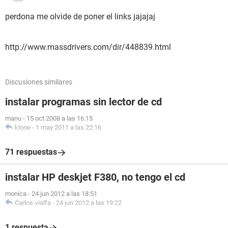
perdona me olvide de poner el links jajajaj
http://www.massdrivers.com/dir/448839.html
Discusiones similares
instalar programas sin lector de cd
manu
-
15 oct 2008 a las 16:15
klone
-
1 may 2011 a las 22:16
71 respuestas
instalar HP deskjet F380, no tengo el cd
monica
-
24 jun 2012 a las 18:51
Carlos-vialfa
-
24 jun 2012 a las 19:22
1 respuesta