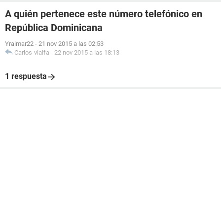
A quién pertenece este número telefónico en
República Dominicana
Yraimar22
-
21 nov 2015 a las 02:53
Carlos-vialfa
-
22 nov 2015 a las 18:13
1 respuesta