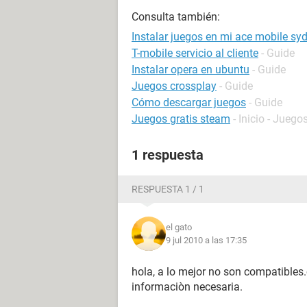
Consulta también:
Instalar juegos en mi ace mobile sy
T-mobile servicio al cliente
- Guide
Instalar opera en ubuntu
- Guide
Juegos crossplay
- Guide
Cómo descargar juegos
- Guide
Juegos gratis steam
- Inicio - Juego
1 respuesta
RESPUESTA 1 / 1
el gato
9 jul 2010 a las 17:35
hola, a lo mejor no son compatibles.
informaciòn necesaria.