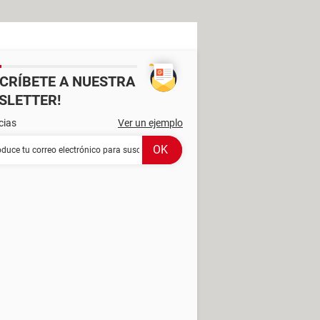
SCRÍBETE A NUESTRA
SLETTER!
cias
Ver un ejemplo