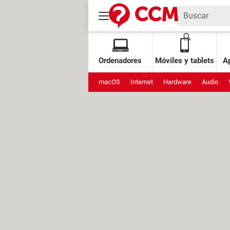
Ordenadores
Móviles y tablets
Ap
macOS
Internet
Hardware
Audio