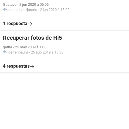
Gustavo
-
2 jun 2020 à 06:06
carloslopezjurado
-
2 jun 2020 à 13:02
1 respuesta
Recuperar fotos de Hi5
gatita
-
25 may 2009 à 11:06
delfenbaum
-
26 ago 2019 à 18:33
4 respuestas