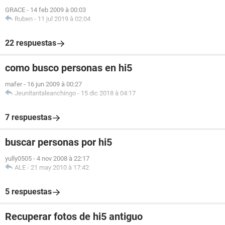
GRACE
-
14 feb 2009 à 00:03
Ruben
-
11 jul 2019 à 02:04
22 respuestas
como busco personas en hi5
mafer
-
16 jun 2009 à 00:27
Jeunitantaleanchingo
-
15 dic 2018 à 04:17
7 respuestas
buscar personas por hi5
yully0505
-
4 nov 2008 à 22:17
ALE
-
21 may 2010 à 17:42
5 respuestas
Recuperar fotos de hi5 antiguo