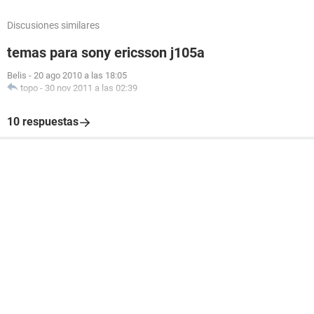
Discusiones similares
temas para sony ericsson j105a
Belis
-
20 ago 2010 a las 18:05
topo
-
30 nov 2011 a las 02:39
10 respuestas