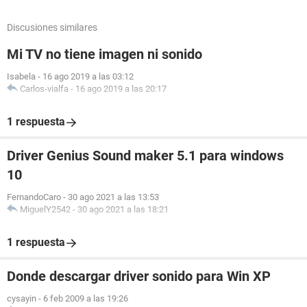
Discusiones similares
Mi TV no tiene imagen ni sonido
Isabela
-
16 ago 2019 a las 03:12
Carlos-vialfa
-
16 ago 2019 a las 20:17
1 respuesta
Driver Genius Sound maker 5.1 para windows
10
FernandoCaro
-
30 ago 2021 a las 13:53
MiguelY2542
-
30 ago 2021 a las 18:21
1 respuesta
Donde descargar driver sonido para Win XP
cysayin
-
6 feb 2009 a las 19:26