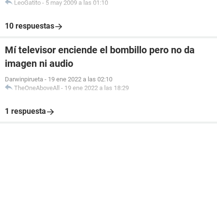
LeoGatito
-
5 may 2009 a las 01:10
10 respuestas
Mí televisor enciende el bombillo pero no da
imagen ni audio
Darwinpirueta
-
19 ene 2022 a las 02:10
TheOneAboveAll
-
19 ene 2022 a las 18:29
1 respuesta