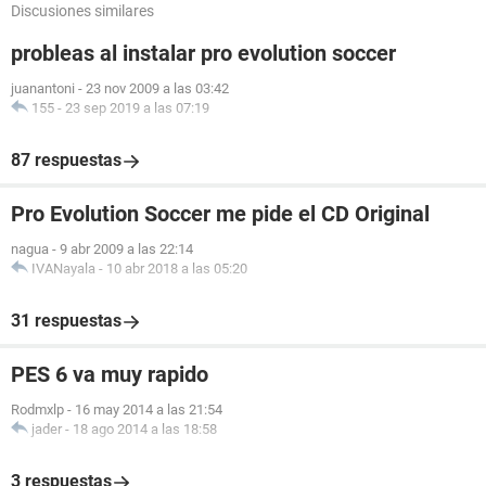
Discusiones similares
probleas al instalar pro evolution soccer
juanantoni
-
23 nov 2009 a las 03:42
155
-
23 sep 2019 a las 07:19
87 respuestas
Pro Evolution Soccer me pide el CD Original
nagua
-
9 abr 2009 a las 22:14
IVANayala
-
10 abr 2018 a las 05:20
31 respuestas
PES 6 va muy rapido
Rodmxlp
-
16 may 2014 a las 21:54
jader
-
18 ago 2014 a las 18:58
3 respuestas