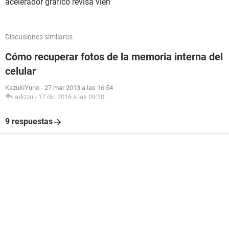
acelerador grafico revisa vien
Discusiones similares
Cómo recuperar fotos de la memoria interna del
celular
KazukiYuno
-
27 mar 2013 a las 16:54
adizzu
-
17 dic 2016 a las 09:30
9 respuestas