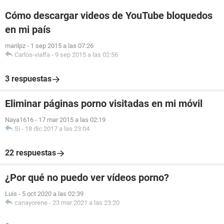
Cómo descargar videos de YouTube bloquedos
en mi país
marilpz
-
1 sep 2015 a las 07:26
Carlos-vialfa
-
9 sep 2015 a las 02:56
3 respuestas
Eliminar páginas porno visitadas en mi móvil
Naya1616
-
17 mar 2015 a las 02:19
Si
-
18 dic 2017 a las 23:04
22 respuestas
¿Por qué no puedo ver vídeos porno?
Luis
-
5 oct 2020 a las 02:39
canayorene
-
23 mar 2021 a las 23:20