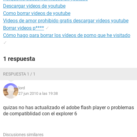
Descargar videos de youtube
Como borrar videos de youtube
Videos de amor prohibido gratis descargar videos youtube
Borrar videos p****
✓
Cómo hago para borrar los vídeos de porno que he visitado
✓
1 respuesta
RESPUESTA 1 / 1
lord
27 jun 2010 a las 19:38
quizas no has actualizado el adobe flash player o problemas
de compatiblidad con el explorer 6
Discusiones similares