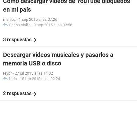
Cómo descargar videos de YouTube bloquedos
en mi país
marilpz
-
1 sep 2015 a las 07:26
Carlos-vialfa
-
9 sep 2015 a las 02:56
3 respuestas
Descargar videos musicales y pasarlos a
memoria USB o disco
reybr
-
27 jul 2015 a las 14:02
frida
-
18 feb 2018 a las 02:24
2 respuestas