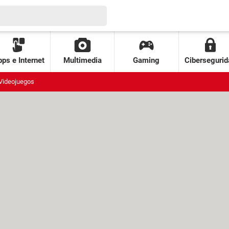
ps e Internet
Multimedia
Gaming
Cibersegurid
Videojuegos