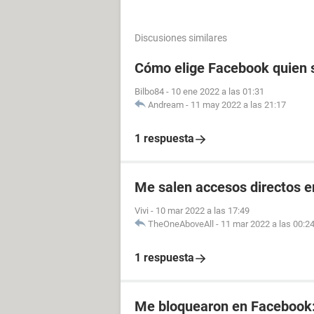
Discusiones similares
Cómo elige Facebook quien s
Bilbo84
-
10 ene 2022 a las 01:31
Andream
-
11 may 2022 a las 21:17
1 respuesta
Me salen accesos directos e
Vivi
-
10 mar 2022 a las 17:49
TheOneAboveAll
-
11 mar 2022 a las 00:2
1 respuesta
Me bloquearon en Facebook