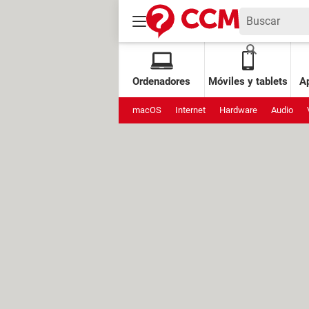
Ordenadores
Móviles y tablets
Ap
macOS
Internet
Hardware
Audio