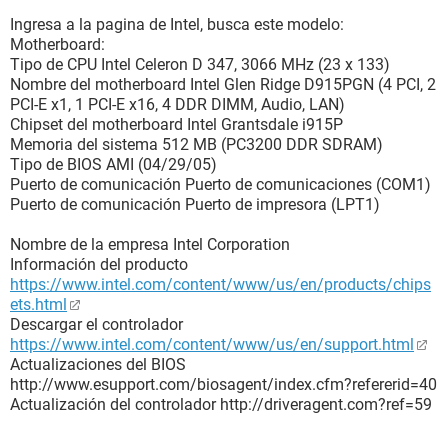
Monitor:
Placa de video CONNECT 3D RADEON X300 Secondary (256
Ingresa a la pagina de Intel, busca este modelo:
MB)
Motherboard:
Placa de video CONNECT 3D RADEON X300 (256 MB)
Tipo de CPU Intel Celeron D 347, 3066 MHz (23 x 133)
Aceleradora 3D ATI Radeon X300 (RV370)
Nombre del motherboard Intel Glen Ridge D915PGN (4 PCI, 2
Monitor AcerView 34e [14" CRT] (837494)
PCI-E x1, 1 PCI-E x16, 4 DDR DIMM, Audio, LAN)
Chipset del motherboard Intel Grantsdale i915P
Multimedia:
Memoria del sistema 512 MB (PC3200 DDR SDRAM)
Placa de sonido Realtek ALC880(D) @ Intel 82801FB ICH6 -
Tipo de BIOS AMI (04/29/05)
High Definition Audio Controller [B-1]
Puerto de comunicación Puerto de comunicaciones (COM1)
Puerto de comunicación Puerto de impresora (LPT1)
Almacenamiento:
Controlador IDE Controladoras de almacenamiento Ultra ATA
Nombre de la empresa Intel Corporation
Intel(R) 82801FB - 2651
Información del producto
Controlador IDE Controladoras de almacenamiento Ultra ATA
https://www.intel.com/content/www/us/en/products/chips
Intel(R) 82801FB/FBM - 266F
ets.html
Disquetera Unidad de disquete
Descargar el controlador
Disco rígido GENERIC USB DISK DEVICE USB Device (976
https://www.intel.com/content/www/us/en/support.html
MB, USB)
Actualizaciones del BIOS
Disco rígido QUANTUM FIREBALLlct15 30 (29 GB, 4500
http://www.esupport.com/biosagent/index.cfm?refererid=40
RPM, Ultra-ATA/66)
Actualización del controlador http://driveragent.com?ref=59
Estado SMART de los discos rígidos OK