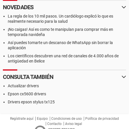
Fabricante de la placa de red:
NOVEDADES
Nombre de la empresa Intel Corporation
Información del producto
La regla de los 10 mil pasos. Un cardiólogo explicó lo que es
https://www.intel.com/content/www/us/en/products/netwo
realmente necesario para la salud
rk-io/ethernet.html
¡No caigas! Así es como te manipulan para comprar más en
Descargar el controlador
temporada navideña
https://www.intel.com/content/www/us/en/support.html
Así puedes tomarte un descanso de WhatsApp sin borrar la
Actualización del controlador http://driveragent.com?ref=59
aplicación
Los científicos descubren una red de canales de 4.000 años de
Red PCI / PnP
antigüedad en Belice
--------------------------------------------------------------------------------
CONSULTA TAMBIÉN
Actualizar drivers
Descripción del dispositivo Tipo
Epson cx5600 drivers
Intel ICH6 PRO/100 VE Network Connection PCI
Drivers epson stylus tx125
Video DirectX
Regístrate aquí
Equipo
Condiciones de uso
Política de privacidad
--------------------------------------------------------------------------------
Contacto
Aviso legal