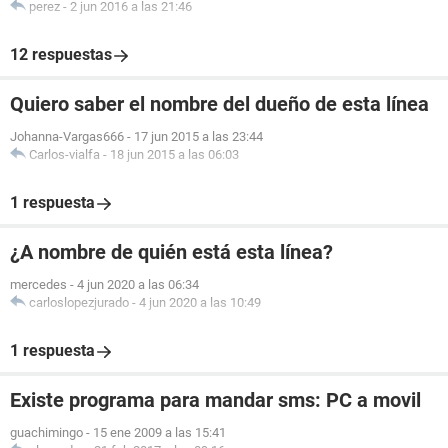
perez
-
2 jun 2016 a las 21:46
12 respuestas
Quiero saber el nombre del dueño de esta línea
Johanna-Vargas666
-
17 jun 2015 a las 23:44
Carlos-vialfa
-
18 jun 2015 a las 06:03
1 respuesta
¿A nombre de quién está esta línea?
mercedes
-
4 jun 2020 a las 06:34
carloslopezjurado
-
4 jun 2020 a las 10:49
1 respuesta
Existe programa para mandar sms: PC a movil
guachimingo
-
15 ene 2009 a las 15:41