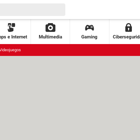
ps e Internet
Multimedia
Gaming
Cibersegurid
Videojuegos