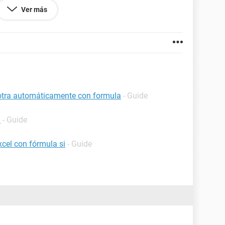
la hicmos en excel 2007 y yo tengo 2003
Ver más
 otra automáticamente con formula
- Guide
l
- Guide
cel con fórmula si
- Guide