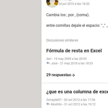
24 jun 2010 a las 18:20
Cambia los ; por , (coma).
entre comillas dejale el espacio: "_"
Discusiones similares
Fórmula de resta en Excel
dari
-
15 may 2009 a las 20:05
Jose
-
21 may 2018 a las 18:33
29 respuestas
¿que es una columna de exc
Zenayda97
-
30 oct 2012 a las 17:06
Moxhito
-
31 oct 2012 a las 19:12