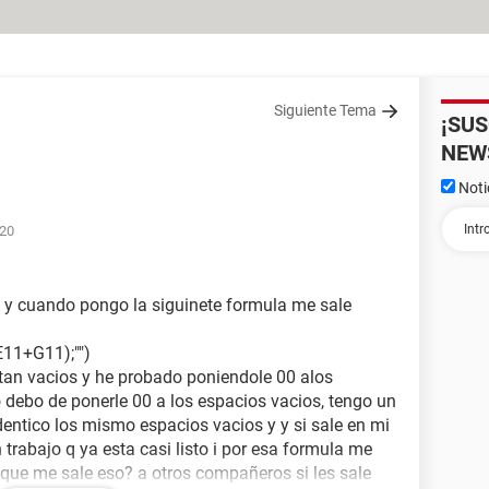
Siguiente Tema
¡SU
NEW
Noti
:20
 y cuando pongo la siguinete formula me sale
11+G11);"")
tan vacios y he probado poniendole 00 alos
o debo de ponerle 00 a los espacios vacios, tengo un
dentico los mismo espacios vacios y y si sale en mi
rabajo q ya esta casi listo i por esa formula me
que me sale eso? a otros compañeros si les sale