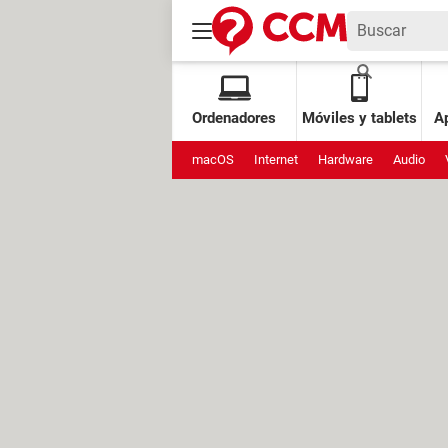
Ordenadores
Móviles y tablets
Ap
macOS
Internet
Hardware
Audio