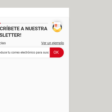
SCRÍBETE A NUESTRA
SLETTER!
cias
Ver un ejemplo