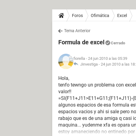
Foros
Ofimática
Excel
Tema Anterior
Formula de excel
Cerrado
fiorella
- 24 jun 2010 a las 05:39
Jinvestiga -
24 jun 2010 a las 18
Hola,
tenfo tewngo un problema con excel
valor!!
=SI(F11+J11>E11+G11;(F11+J11)-(E
algunos espacios de esa formula es
espacios vacios y ahi si sale pero n
rabajo que es de una amiga q casi i
maquina... yudenme xfa es opara un t
estoy amaneciendo no entinedo por 