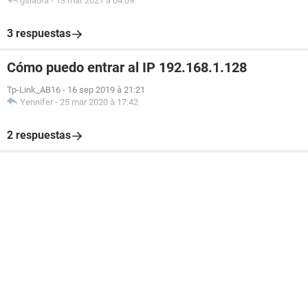
gslaura
-
13 mar 2021 à 04:09
3 respuestas
Cómo puedo entrar al IP 192.168.1.128
Tp-Link_AB16
-
16 sep 2019 à 21:21
Yennifer
-
25 mar 2020 à 17:42
2 respuestas