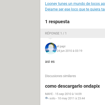
Looney tunes un mundo de locos a
Dejame ser ese loco que te quiera ta
1 respuesta
RÉPONSE 1 / 1
el papi
24 jun 2010 à 03:19
asi es
Discusiones similares
como descargarlo ondapix
MAYE
-
15 sep 2010 à 14:09
soto
-
10 may 2011 à 23:44