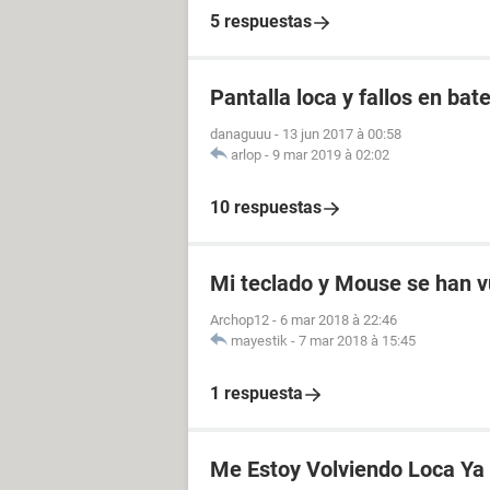
5 respuestas
Pantalla loca y fallos en bate
danaguuu
-
13 jun 2017 à 00:58
arlop
-
9 mar 2019 à 02:02
10 respuestas
Mi teclado y Mouse se han v
Archop12
-
6 mar 2018 à 22:46
mayestik
-
7 mar 2018 à 15:45
1 respuesta
Me Estoy Volviendo Loca Ya