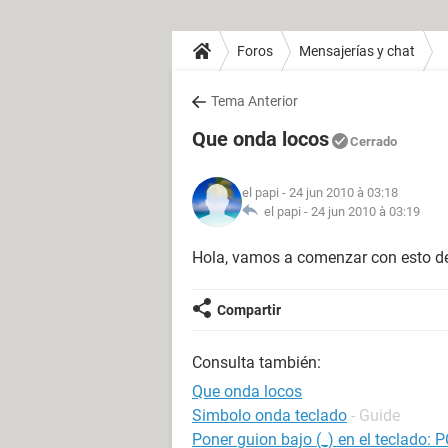
Foros
Mensajerías y chat
Tema Anterior
Que onda locos
Cerrado
el papi
- 24 jun 2010 à 03:18
el papi -
24 jun 2010 à 03:19
Hola, vamos a comenzar con esto de
Compartir
Consulta también:
Que onda locos
Simbolo onda teclado
- Guide
Poner guion bajo (_) en el teclado: P