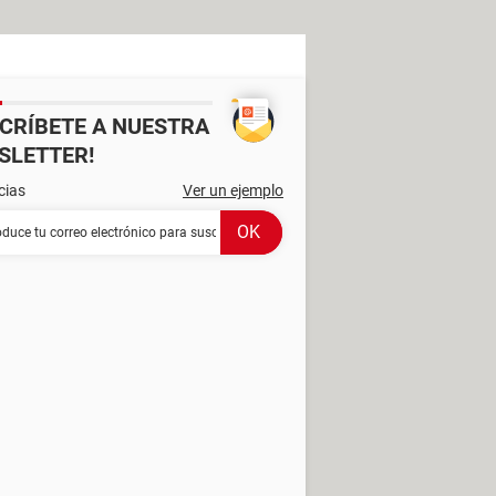
SCRÍBETE A NUESTRA
SLETTER!
cias
Ver un ejemplo