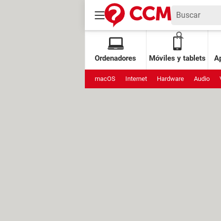
Ordenadores
Móviles y tablets
Ap
macOS
Internet
Hardware
Audio