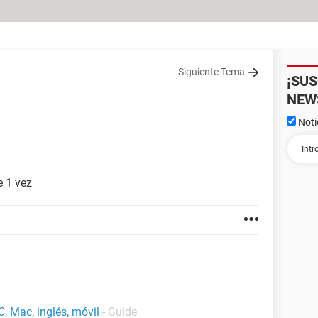
Siguiente Tema
¡SU
NEW
Noti
 1 vez
C, Mac, inglés, móvil
- Guide