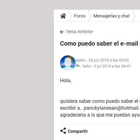
Foros
Mensajerías y chat
Tema Anterior
Como puedo saber el e-mail
belen
- 24 jun 2010 a las 04:05
belci -
5 jul 2010 a las 06:41
Hola,
quisiera saber como puedo saber el 
escribir a.. panckylanesan@hotmail
agradeceria a ls que me puedan ayu
Compartir