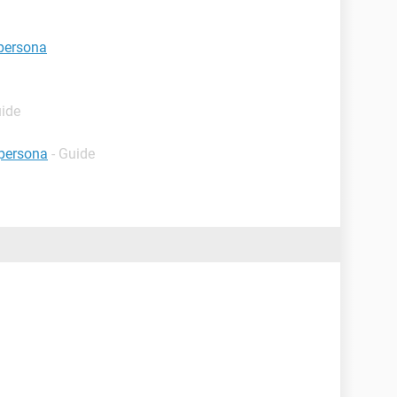
 persona
uide
persona
- Guide