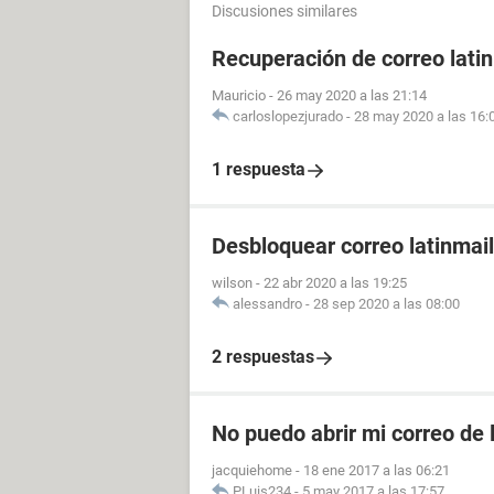
Discusiones similares
Recuperación de correo lati
Mauricio
-
26 may 2020 a las 21:14
carloslopezjurado
-
28 may 2020 a las 16:
1 respuesta
Desbloquear correo latinmail
wilson
-
22 abr 2020 a las 19:25
alessandro
-
28 sep 2020 a las 08:00
2 respuestas
No puedo abrir mi correo de 
jacquiehome
-
18 ene 2017 a las 06:21
PLuis234
-
5 may 2017 a las 17:57