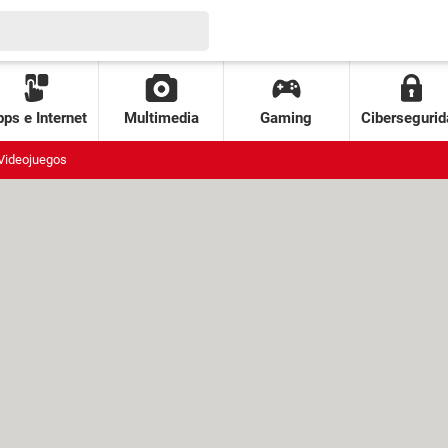
ps e Internet
Multimedia
Gaming
Cibersegurid
Videojuegos