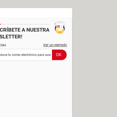
SCRÍBETE A NUESTRA
SLETTER!
cias
Ver un ejemplo