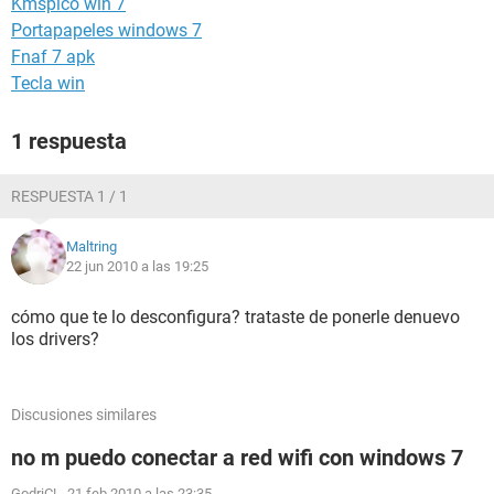
Kmspico win 7
Portapapeles windows 7
Fnaf 7 apk
Tecla win
1 respuesta
RESPUESTA 1 / 1
Maltring
22 jun 2010 a las 19:25
cómo que te lo desconfigura? trataste de ponerle denuevo
los drivers?
Discusiones similares
no m puedo conectar a red wifi con windows 7
GodriC!
-
21 feb 2010 a las 23:35