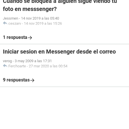
Cuando se bloquea a alguien sigue viendo tu
foto en messsenger?
Jessmen
-
14 nov 2019 a las 05:40
ceszarv
-
14 nov 2019 a las 15:26
1 respuesta
Iniciar sesion en Messenger desde el correo
verog
-
3 may 2009 a las 17:31
Ferchoarte
-
27 mar 2020 a las 00:54
9 respuestas