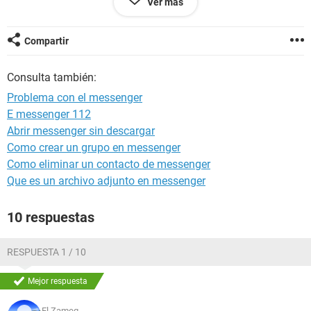
Ver más
Nombre del evento de problema: APPCRASH
Nombre de la aplicación: msnmsgr.exe
Compartir
Versión de la aplicación: 14.0.8117.416
Marca de tiempo de la aplicación: 4bc935af
Consulta también:
Nombre del módulo con errores: WLDCore.dll
Versión del módulo con errores: 14.0.8117.416
Problema con el messenger
Marca de tiempo del módulo con errores: 4bc93503
E messenger 112
Código de excepción: c0000005
Abrir messenger sin descargar
Desplazamiento de excepción: 00002ee5
Versión del sistema operativo: 6.0.6002.2.2.0.256.1
Como crear un grupo en messenger
Id. de configuración regional: 3082
Como eliminar un contacto de messenger
Que es un archivo adjunto en messenger
10 respuestas
RESPUESTA 1 / 10
Mejor respuesta
El Zameg