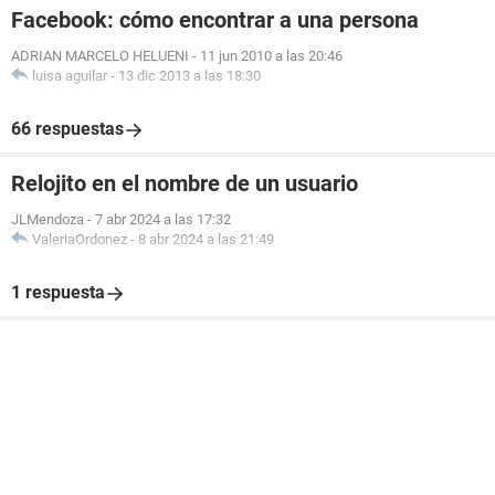
Facebook: cómo encontrar a una persona
ADRIAN MARCELO HELUENI
-
11 jun 2010 a las 20:46
luisa aguilar
-
13 dic 2013 a las 18:30
66 respuestas
Relojito en el nombre de un usuario
JLMendoza
-
7 abr 2024 a las 17:32
ValeriaOrdonez
-
8 abr 2024 a las 21:49
1 respuesta