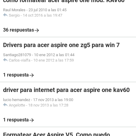
como formatear acer aspire one mod. KAV60
Raul Morales
-
23 jul 2010 a las 01:45
Sergio
-
14 oct 2016 a las 19:47
36 respuestas
Drivers para acer aspire one zg5 para win 7
Santiago281079
-
10 ene 2012 a las 01:44
Carlos-vialfa
-
10 ene 2012 a las 17:59
1 respuesta
driver para internet para acer aspire one kav60
lucio hernandez
-
17 nov 2013 a las 19:00
Angelotte
-
18 nov 2013 a las 17:28
1 respuesta
Formatear Acer Aspire V5, Como puedo