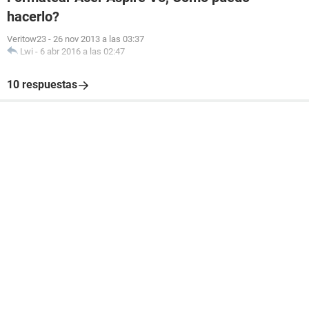
hacerlo?
Veritow23
-
26 nov 2013 a las 03:37
Lwi
-
6 abr 2016 a las 02:47
10 respuestas