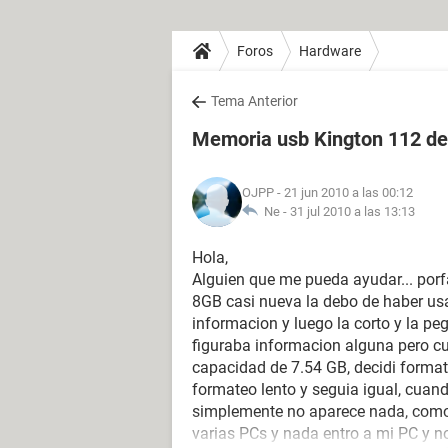
Foros
Hardware
Tema Anterior
Memoria usb Kington 112 d
OJPP
- 21 jun 2010 a las 00:12
Ne -
31 jul 2010 a las 13:13
Hola,
Alguien que me pueda ayudar... por
8GB casi nueva la debo de haber usa
informacion y luego la corto y la pe
figuraba informacion alguna pero c
capacidad de 7.54 GB, decidi format
formateo lento y seguia igual, cuand
simplemente no aparece nada, como 
varias PCs y nada entro a mi PC y n