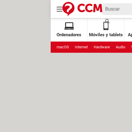
Ordenadores
Móviles y tablets
Ap
macOS
Internet
Hardware
Audio