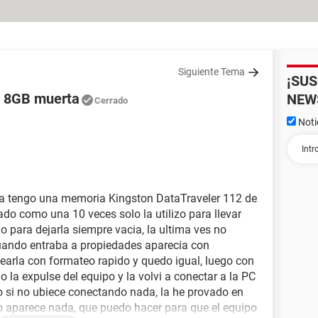
Siguiente Tema
¡SU
e 8GB muerta
NEW
Cerrado
Noti
fa tengo una memoria Kingston DataTraveler 112 de
do como una 10 veces solo la utilizo para llevar
go para dejarla siempre vacia, la ultima ves no
uando entraba a propiedades aparecia con
earla con formateo rapido y quedo igual, luego con
o la expulse del equipo y la volvi a conectar a la PC
si no ubiece conectando nada, la he provado en
o aparece nada, que puedo hacer para que el equipo