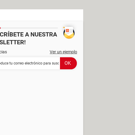
SCRÍBETE A NUESTRA
SLETTER!
cias
Ver un ejemplo