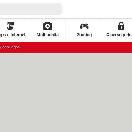
ps e Internet
Multimedia
Gaming
Cibersegurid
Videojuegos