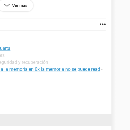
Ver más
uerta
ers
eguridad y recuperación
a a la memoria en 0x la memoria no se puede read
-