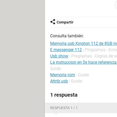
la PC la reconosca?
Compartir
Consulta también:
Memoria usb Kington 112 de 8GB m
E messenger 112
- Programas - Driv
Usb show
- Programas - Copias de s
La instruccion en 0x hace referenci
Guide
Memoria rom
- Guide
Attrib usb
- Guide
1 respuesta
RESPUESTA 1 / 1