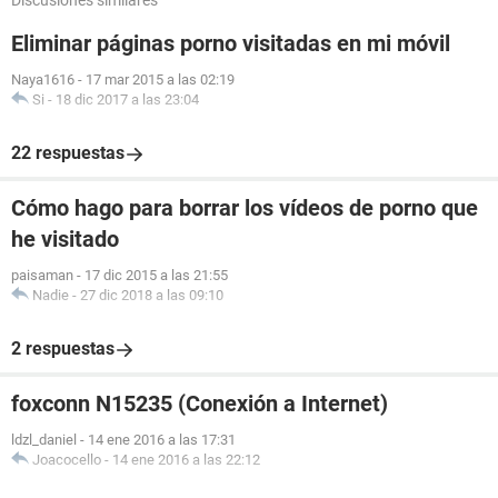
Discusiones similares
Eliminar páginas porno visitadas en mi móvil
Naya1616
-
17 mar 2015 a las 02:19
Si
-
18 dic 2017 a las 23:04
22 respuestas
Cómo hago para borrar los vídeos de porno que
he visitado
paisaman
-
17 dic 2015 a las 21:55
Nadie
-
27 dic 2018 a las 09:10
2 respuestas
foxconn N15235 (Conexión a Internet)
ldzl_daniel
-
14 ene 2016 a las 17:31
Joacocello
-
14 ene 2016 a las 22:12