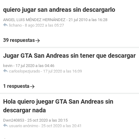
quiero jugar san andreas sin descargarlo
ANGEL LUIS MÉNDEZ HERNÁNDEZ
-
21 jul 2010 a las 16:28
lichano
-
8 ago 2022 a las 05:27
39 respuestas
Jugar GTA San Andreas sin tener que descargar
kevin
-
17 jul 2020 a las 04:46
carloslopezjurado
-
17 jul 2020 a las 16:09
1 respuesta
Hola quiero juegar GTA San Andreas sin
descargar nada
Dwn240853
-
25 oct 2020 a las 20:15
usuario anónimo
-
25 oct 2020 a las 20:41